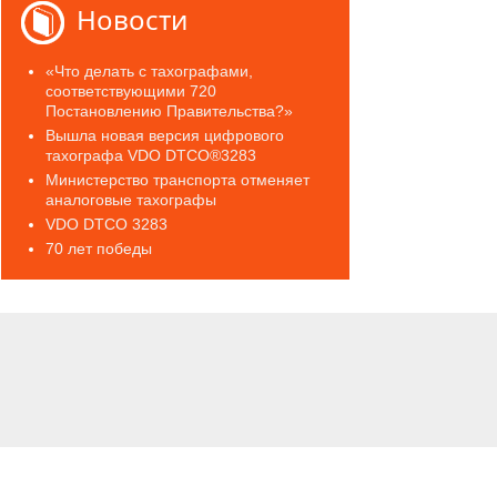
Новости
«Что делать с тахографами,
соответствующими 720
Постановлению Правительства?»
Вышла новая версия цифрового
тахографа VDO DTCO®3283
Министерство транспорта отменяет
аналоговые тахографы
VDO DTCO 3283
70 лет победы