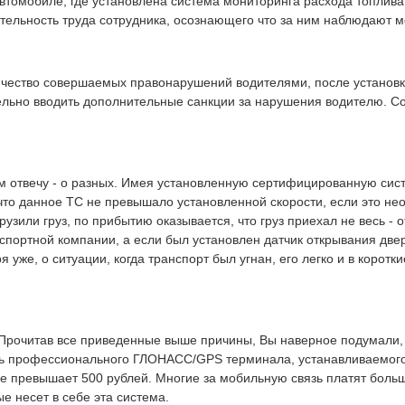
 автомобиле, где установлена система мониторинга расхода топлива
тельность труда сотрудника, осознающего что за ним наблюдают м
чество совершаемых правонарушений водителями, после установки
ельно вводить дополнительные санкции за нарушения водителю. Со
ам отвечу - о разных. Имея установленную сертифицированную сис
что данное ТС не превышало установленной скорости, если это нео
узили груз, по прибытию оказывается, что груз приехал не весь - 
спортной компании, а если был установлен датчик открывания две
 уже, о ситуации, когда транспорт был угнан, его легко и в коротк
. Прочитав все приведенные выше причины, Вы наверное подумали,
сть профессионального ГЛОНАСС/GPS терминала, устанавливаемого 
 превышает 500 рублей. Многие за мобильную связь платят больше
е несет в себе эта система.