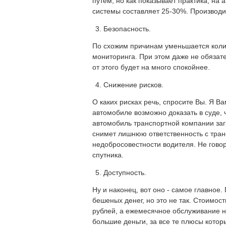
путем, но как показывает практика, на
системы составляет 25-30%. Производи
Безопасность.
По схожим причинам уменьшается коли
мониторинга. При этом даже не обязат
от этого будет на много спокойнее.
Снижение рисков.
О каких рисках речь, спросите Вы. Я В
автомобиле возможно доказать в суде, 
автомобиль транспортной компании загр
снимет лишнюю ответственность с тран
недобросовестности водителя. Не говоря
спутника.
Доступность.
Ну и наконец, вот оно - самое главное
бешеных денег, но это не так. Стоимо
рублей, а ежемесячное обслуживание не
большие деньги, за все те плюсы которы