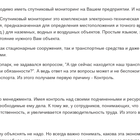
ходимо иметь спутниковый мониторинг на Вашем предприятии. И на
 Спутниковый мониторинг это комплексная электронно-техническая
я, предназначенная для определения местоположения и точного в
 д.) для наземных, водных и воздушных объектов. Простым языком,
тояние нужного Вам объекта.
ак стационарные сооружения, так и транспортные средства и даже
ми.
парк, не задавался вопросом, "А где сейчас находится наш транспор
 обязанности?". А ведь ответ на эти вопросы может и не беспокои
спорта. Из этого получаем первую причину - Контроль.
го менеджмента. Имея контроль над своими подчиненными и ресур
еобходимые ему дела. К тому же, у сотрудников, понимающих, что 
ственность, и увеличивается производительность труда. Из этого 
у объяснять не надо. Но всегда важно понимать, какова эта эконо